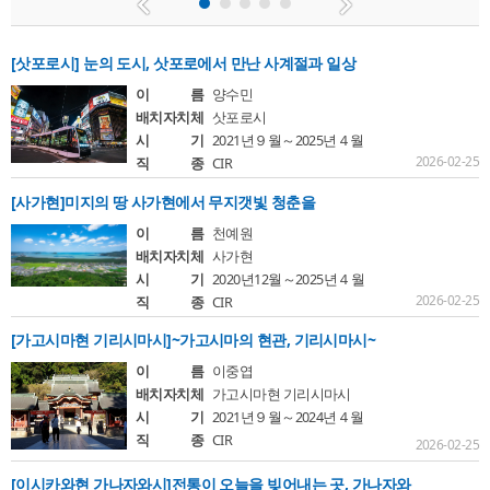
삿포로는 도심과 자연이 조화를 이루고 있어 생활과 여행 모두
편리하며, 특히 겨울철에 풍부한 눈을 가까이에서 체감할 수 있다는
점이 특징입니다. 한국에서의 접근성도 뛰어나, 인천 또는 부산에서
[삿포로시] 눈의 도시, 삿포로에서 만난 사계절과 일상
신치토세 공항까지 다수의 직항 노선이 운항되고 있습니다. 오늘은
이 름
양수민
제가 삿포로에서 실제로 생활하면서 느낀 지역의 특징과거주
배치자치체
삿포로시
경험을 통해 알게 된 추천 장소, 그리고 현지에서 즐길 수 있는
시 기
2021년９월～2025년４월
먹거리 등을 중심으로 삿포로의 매력을 소개해 드리고자 합니다.
2026-02-25
직 종
CIR
삿포로를 상징하는 것, 역시 ‘눈&
[사가현]미지의 땅 사가현에서 무지갯빛 청춘을
이 름
천예원
배치자치체
사가현
시 기
2020년12월～2025년４월
2026-02-25
직 종
CIR
[가고시마현 기리시마시]~가고시마의 현관, 기리시마시~
이 름
이중엽
배치자치체
가고시마현 기리시마시
시 기
2021년９월～2024년４월
직 종
CIR
2026-02-25
[이시카와현 가나자와시]전통이 오늘을 빚어내는 곳, 가나자와