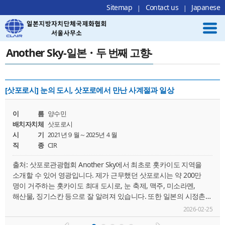
Local Navigation 바로가기
Contents 바로가기
Footer 바로가기
Sitemap
Contact us
Japanese
Another Sky-일본・두 번째 고향-
[삿포로시] 눈의 도시, 삿포로에서 만난 사계절과 일상
이 름
양수민
배치자치체
삿포로시
시 기
2021년９월～2025년４월
직 종
CIR
출처: 삿포로관광협회 Another Sky에서 최초로 홋카이도 지역을
소개할 수 있어 영광입니다. 제가 근무했던 삿포로시는 약 200만
명이 거주하는 홋카이도 최대 도시로, 눈 축제, 맥주, 미소라멘,
해산물, 징기스칸 등으로 잘 알려져 있습니다. 또한 일본의 시정촌
매력도 조사에서 10년 이상 1위 또는 2위를 유지할 만큼, 일본
2026-02-25
국내와 해외 둘 다에서 관광지로서의 평가가 높은 도시입니다.