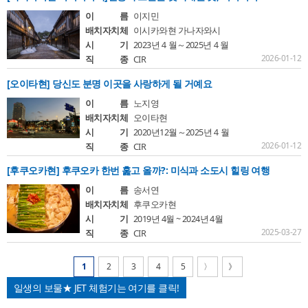
이 름
이지민
배치자치체
이시카와현 가나자와시
시 기
2023년４월～2025년４월
2026-01-12
직 종
CIR
[오이타현] 당신도 분명 이곳을 사랑하게 될 거예요
이 름
노지영
배치자치체
오이타현
시 기
2020년12월～2025년４월
2026-01-12
직 종
CIR
[후쿠오카현] 후쿠오카 한번 훑고 올까?: 미식과 소도시 힐링 여행
이 름
송서연
배치자치체
후쿠오카현
시 기
2019년 4월 ~ 2024년 4월
2025-03-27
직 종
CIR
1
2
3
4
5
〉
》
일생의 보물★ JET 체험기는 여기를 클릭!