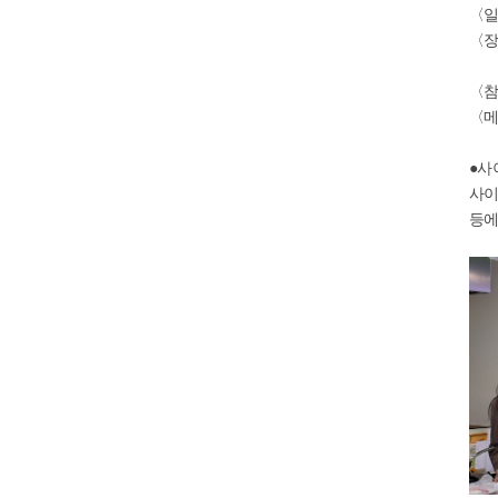
〈일시
〈장
(주
〈참
〈메
●사
사이
등에