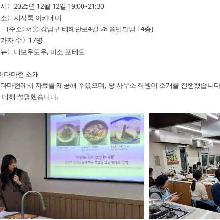
〉2025년 12월 12일 19:00~21:30
제1
소〉시사쿡 아카데미
2019
소: 서울 강남구 테헤란로4길 28 송민빌딩 14층)
가자 수〉17명
제 
요리
뉴〉니보우토우, 미소 포테토
201
이타마현 소개
제 
타마현에서 자료를 제공해 주셨으며, 당 사무소 직원이 소개를 진행했습니다
관광
 대해 설명했습니다.
201
제 1
2018
제 1
2018
제 1
2018
제 1
2018