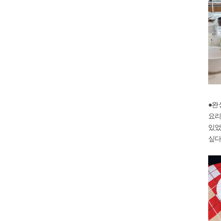
●완
요리
있었
싶다