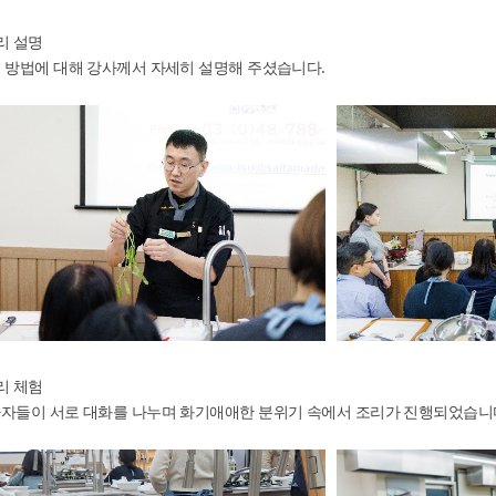
제 9
2017
리 설명
 방법에 대해 강사께서 자세히 설명해 주셨습니다.
제 8
2017
제 7
2017
제 6
2017
제 
PR
2017
제 
체험
2016
리 체험
자들이 서로 대화를 나누며 화기애애한 분위기 속에서 조리가 진행되었습니
제 3
2016
제 