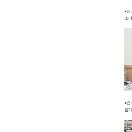
●요
조리
●요
참가