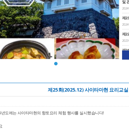
및 
202
제2
202
제2
202
제2
2022
제2
2021
제1
제25회(2025.12) 사이타마현 요리교실 
2021
온라
2021
25년도에는 사이타마현의 향토요리 체험 행사를 실시했습니다!
제1
요리
요
2020