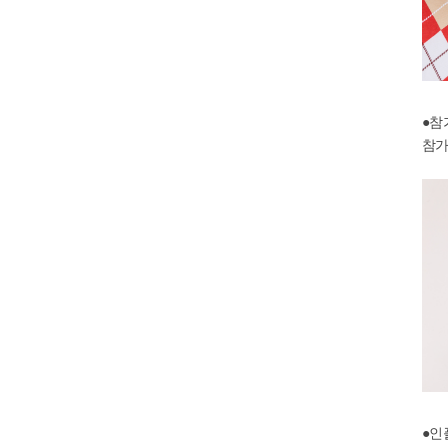
●참
참가
●인