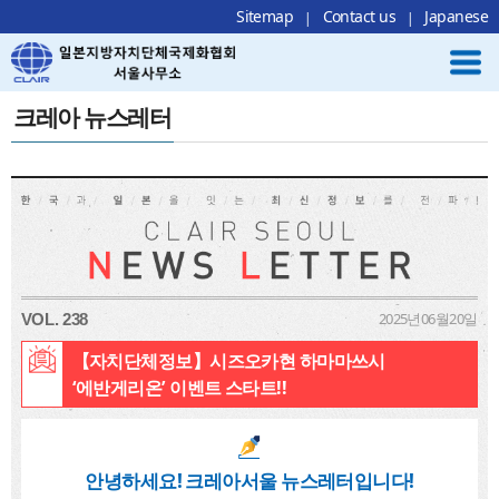
Local Navigation 바로가기
Contents 바로가기
Footer 바로가기
Sitemap
Contact us
Japanese
크레아 뉴스레터
2025년06월20일
VOL. 238
【자치단체정보】시즈오카현 하마마쓰시
‘에반게리온’ 이벤트 스타트!!
안녕하세요! 크레아서울 뉴스레터입니다!