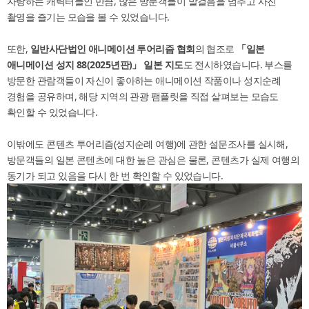
자랑하는 캐릭터들인 만큼, 많은 방문객들이 발걸음을 멈추고 사진
「2018 하나투어 여행박람회in 부산」출전 보고
촬영을 즐기는 모습을 볼 수 있었습니다.
2018년11얼30일～12웡2일
또한,
일반사단법인
애니메이션 투어리즘 협회
의 협조로
「
일본
「2017 하나투어 여행박람회in 부산」출전 보고
애니메이션
성지
88(2025
년판
)
」
일본
지도
도 전시하였습니다. 부스를
2017년12월1일～3일
방문한 관람객들이 자신이 좋아하는 애니메이션 작품이나 성지순례
<제18회 부산국제관광전> 출전 보고
경험을 공유하며, 해당 지역의 관광 팸플릿을 직접 살펴보는 모습도
2015년 9월 11일 ~ 9월 14일
확인할 수 있었습니다.
이밖에도 콘텐츠 투어리즘(성지순례 여행)에 관한 설문조사를 실시해,
방문객들의 일본 콘텐츠에 대한 높은 관심은 물론, 콘텐츠가 실제 여행의
동기가 되고 있음을 다시 한 번 확인할 수 있었습니다.