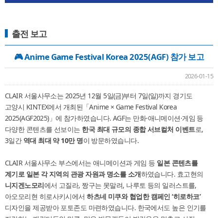
제9회 대한민국 국제관광박람회(KITS)
2024년 7월 19일(금)～22일(월)
출전 보고
2024 Seoul Friendship Festival
2024년 5월 24일(금)～5월 26일(일)
🎮 Anime Game Festival Korea 2025(AGF) 참가 보고
AGF（Anime×Game Festival Korea） 2023
2023년12월2일~3일
2026-01-15
대한민국 관광기념품 전시회2023
CLAIR 서울사무소는 2025년 12월 5일(금)부터 7일(일)까지 경기도
2023년11월24일~25일
고양시 KINTEX에서 개최된「Anime × Game Festival Korea
트래블쇼 2023
2025(AGF2025)」에 참가하였습니다. AGF는 만화·애니메이션·게임 등
2023년10월13일~15일
다양한 콘텐츠를 선보이는
한국
최대
규모의
종합
서브컬처
이벤트
로,
3일간
역대
최대
약
10
만
명
이 방문하였습니다.
2023서울국제관광전
2023년 5월 4일~7일
CLAIR 서울사무소 부스에서는 애니메이션과 게임 등
일본
콘텐츠를
「2020 서울국제관광박람회」 출전 보고
계기로
일본
각
지역의
관광
자원과 명소를
소개
하였습니다. 효고현의
2020년11월9일～12일
니지겐노모리
에서 고질라, 짱구는 못말려, 나루토 등의 일러스트를,
아오모리현 히로사키시에서
하츠네
미쿠와
협업한
캠페인
‘
히로하코
’
「Anime x Game Festival 2019」출전 보고
디자인을 제공받아 포토존도 마련하였습니다. 한국에서도 높은 인기를
2019년12월14일～15일